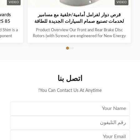
VIDEO
VIDEO
قرص دوار لفرامل أمامية/خلفية مع مسامير
لخدمات تصنيع صمام السيارات الجديدة للطاقة
2S 85
 Shim is a
Product Overview Our Front and Rear Brake Disc
mponent
Rotors (with Screws) are engineered for New Energy
ries two-
Vehicles (NEVs) , ensuring superior braking
, including
performance, durability, and compatibility with
 critical
electric and hybrid systems. Alongside, we specialize
nism, this
in valve plate manufacturing services , providing
ficient and
certified, custom-designed valve plates for industrial
kstreaming
applications, including AC compressors, vacuum
اتصل بنا
mate vacuum
pumps, and pneumatic systems. Key Features &
Benefits Brake Disc Rotors: Precision
You Can Contact Us At Anytime!