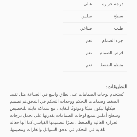
درجة حرارة
عالي
سطح
سلس
طلب
صناعي
جزء الصمام
نعم
قرص الصمام
نعم
منظم الضغط
نعم
التطبيقات:
تُستخدم لوحات الصمامات على نطاق واسع في الصناعة مثل تقييد
الضغط وصمامات التحكم ووحدات التحكم في التدفق.تم تصميم
هيكلها ليكون متينًا وموثوقًا للغاية ، مع سماكة قابلة للتخصيص
وسطح أملس.تتمتع لوحات الصمامات بقدرتها على تحمل درجات
الحرارة العالية والضغط ، نظرًا لتصميمها القياسي.كما أنها فعالة
للغاية في التحكم في تدفق السوائل والغازات وتنظيمها.