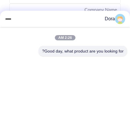
Dora
2:26 AM
Good day, what product are you looking for?
Send
86--13656022162
wuguichang@fapian123.com
منزل
المنتجات
أشرطة فيديو
عرض الواقع الافتراضي
حول بنا
جولة في المعمل
ضبط الجودة
طلب اقتباس