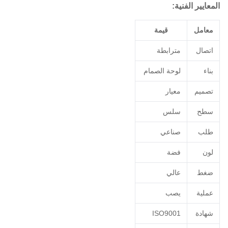
المعايير الفنية:
معامل
قيمة
اتصال
مترابطة
بناء
لوحة الصمام
تصميم
معيار
سطح
سلس
طلب
صناعي
لون
فضة
ضغط
عالي
عملية
يصب
شهادة
ISO9001