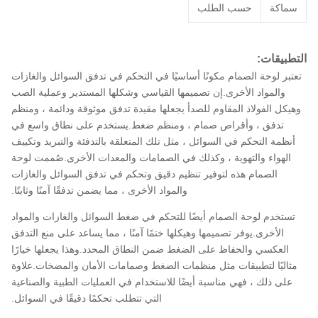
سماكة
حسب الطلب
التطبيقات:
تعتبر لوحة الصمام مكونًا أساسيًا في التحكم في تدفق السوائل والغازات
والمواد الأخرى.إن تصميمها القياسي وشكلها المستدير وعملية الصب
وهيكل الفولاذ المقاوم للصدأ يجعلها مقيدة تدفق موثوقة ودائمة ، ومنظم
تدفق ، وأقراص صمام ، ومنظم ضغط.يستخدم على نطاق واسع في
أنظمة التحكم في السوائل ، مثل تلك المتعلقة بالتدفئة والتبريد وتكييف
الهواء والتهوية ، وكذلك في الصمامات والمعدات الأخرى.صُممت لوحة
الصمام هذه لتوفير تنظيم دقيق وتحكم في تدفق السوائل والغازات
والمواد الأخرى ، مما يضمن تدفقًا آمنًا وثابتًا.
تستخدم لوحة الصمام أيضًا للتحكم في ضغط السوائل والغازات والمواد
الأخرى.يوفر تصميمها وهيكلها ختمًا آمنًا ، مما يساعد على منع التدفق
العكسي والحفاظ على الضغط ضمن النطاق المحدد.وهذا يجعلها خيارًا
مثاليًا لتطبيقات مثل منظمات الضغط وصمامات الأمان والمضخات.علاوة
على ذلك ، فهي مناسبة أيضًا للاستخدام في العمليات الطبية والصناعية
التي تتطلب تحكمًا دقيقًا في السوائل.